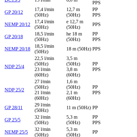
PPS
17,4 l/min
12,7 m
PP
GP 20/12
(50Hz)
(50Hz)
PPS
17,4 l/min
e 12,7 m
NEMP 20/12
PPS
(50Hz)
(50Hz)
18,5 l/min
he 18 m
PP
GP 20/18
(50Hz)
(50Hz)
PPS
18,5 l/min
NEMP 20/18
18 m (50Hz)
PPS
(50Hz)
22,5 l/min
3,5 m
(50Hz)
(50Hz)
PP
NDP 25/4
23 l/min
3,8 m
PPS
(60Hz)
(60Hz)
27 l/min
1,6 m
(50Hz)
(50Hz)
PP
NDP 25/2
21 l/min
2,1 m
PPS
(60Hz)
(60Hz)
29 l/min
GP 28/11
11 m (50Hz)
PP
(50Hz)
32 l/min
5,3 m
PP
GP 25/5
(50Hz)
(50Hz)
PPS
32 l/min
5,3 m
NEMP 25/5
PP
(50Hz)
(50Hz)