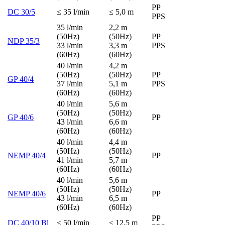
PP
DC 30/5
≤ 35 l/min
≤ 5,0 m
PPS
35 l/min
2,2 m
(50Hz)
(50Hz)
PP
NDP 35/3
33 l/min
3,3 m
PPS
(60Hz)
(60Hz)
40 l/min
4,2 m
(50Hz)
(50Hz)
PP
GP 40/4
37 l/min
5,1 m
PPS
(60Hz)
(60Hz)
40 l/min
5,6 m
(50Hz)
(50Hz)
GP 40/6
PP
43 l/min
6,6 m
(60Hz)
(60Hz)
40 l/min
4,4 m
(50Hz)
(50Hz)
NEMP 40/4
PP
41 l/min
5,7 m
(60Hz)
(60Hz)
40 l/min
5,6 m
(50Hz)
(50Hz)
NEMP 40/6
PP
43 l/min
6,5 m
(60Hz)
(60Hz)
PP
DC 40/10 Bl
≤ 50 l/min
≤ 12,5 m