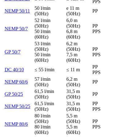
PPS
50 l/min
e 11 m
NEMP 50/11
PP
(50Hz)
(50Hz)
52 l/min
6,0 m
(50Hz)
(50Hz)
PP
NEMP 50/7
50 l/min
6,8 m
PPS
(60Hz)
(60Hz)
53 l/min
6,2 m
(50Hz)
(50Hz)
PP
GP 50/7
50 l/min
7,5 m
PPS
(60Hz)
(60Hz)
PP
DC 40/10
≤ 55 l/min
≤ 11 m
PPS
57 l/min
6,2 m
NEMP 60/6
PP
(50Hz)
(50Hz)
61,5 l/min
31,5 m
GP 50/25
PP
(50Hz)
(50Hz)
61,5 l/min
31,5 m
PP
NEMP 50/25
(50Hz)
(50Hz)
PPS
80 l/min
5,5 m
(50Hz)
(50Hz)
PP
NEMP 80/6
80 l/min
5,5 m
PPS
(60Hz)
(60Hz)