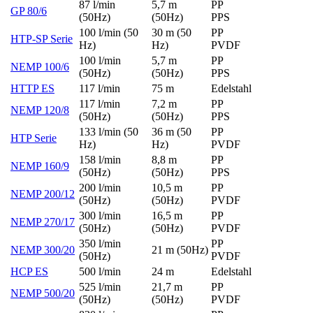
87 l/min
5,7 m
PP
GP 80/6
(50Hz)
(50Hz)
PPS
100 l/min (50
30 m (50
PP
HTP-SP Serie
Hz)
Hz)
PVDF
100 l/min
5,7 m
PP
NEMP 100/6
(50Hz)
(50Hz)
PPS
HTTP ES
117 l/min
75 m
Edelstahl
117 l/min
7,2 m
PP
NEMP 120/8
(50Hz)
(50Hz)
PPS
133 l/min (50
36 m (50
PP
HTP Serie
Hz)
Hz)
PVDF
158 l/min
8,8 m
PP
NEMP 160/9
(50Hz)
(50Hz)
PPS
200 l/min
10,5 m
PP
NEMP 200/12
(50Hz)
(50Hz)
PVDF
300 l/min
16,5 m
PP
NEMP 270/17
(50Hz)
(50Hz)
PVDF
350 l/min
PP
NEMP 300/20
21 m (50Hz)
(50Hz)
PVDF
HCP ES
500 l/min
24 m
Edelstahl
525 l/min
21,7 m
PP
NEMP 500/20
(50Hz)
(50Hz)
PVDF