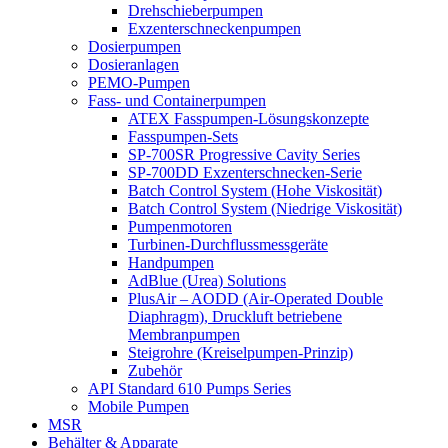
Drehschieberpumpen
Exzenterschneckenpumpen
Dosierpumpen
Dosieranlagen
PEMO-Pumpen
Fass- und Containerpumpen
ATEX Fasspumpen-Lösungskonzepte
Fasspumpen-Sets
SP-700SR Progressive Cavity Series
SP-700DD Exzenterschnecken-Serie
Batch Control System (Hohe Viskosität)
Batch Control System (Niedrige Viskosität)
Pumpenmotoren
Turbinen-Durchflussmessgeräte
Handpumpen
AdBlue (Urea) Solutions
PlusAir – AODD (Air-Operated Double
Diaphragm), Druckluft betriebene
Membranpumpen
Steigrohre (Kreiselpumpen-Prinzip)
Zubehör
API Standard 610 Pumps Series
Mobile Pumpen
MSR
Behälter & Apparate