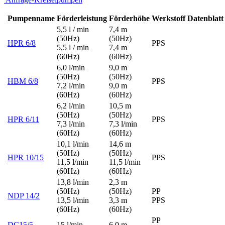
Pumpenname
Förderleistung
Förderhöhe
Werkstoff
Datenblatt
5,5 l / min
7,4 m
(50Hz)
(50Hz)
HPR 6/8
PPS
5,5 l / min
7,4 m
(60Hz)
(60Hz)
6,0 l/min
9,0 m
(50Hz)
(50Hz)
HBM 6/8
PPS
7,2 l/min
9,0 m
(60Hz)
(60Hz)
6,2 l/min
10,5 m
(50Hz)
(50Hz)
HPR 6/11
PPS
7,3 l/min
7,3 l/min
(60Hz)
(60Hz)
10,1 l/min
14,6 m
(50Hz)
(50Hz)
HPR 10/15
PPS
11,5 l/min
11,5 l/min
(60Hz)
(60Hz)
13,8 l/min
2,3 m
(50Hz)
(50Hz)
PP
NDP 14/2
13,5 l/min
3,3 m
PPS
(60Hz)
(60Hz)
PP
DC15/5
15 l/min
6,0 m