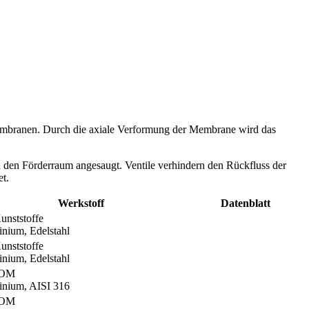
embranen. Durch die axiale Verformung der Membrane wird das
den Förderraum angesaugt. Ventile verhindern den Rückfluss der
t.
Werkstoff
Datenblatt
Kunststoffe
nium, Edelstahl
Kunststoffe
nium, Edelstahl
POM
nium, AISI 316
POM