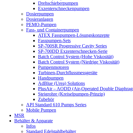
Drehschieberpumpen
Exzenterschneckenpumpen
Dosierpumpen
Dosieranlagen
PEMO-Pumpen
Fass- und Containerpumpen
ATEX Fasspumpen-Lösungskonzepte
Fasspumpen-Sets
SP-700SR Progressive Cavity Series
SP-700DD Exzenterschnecken-Serie
Batch Control System (Hohe Viskosität)
Batch Control System (Niedrige Viskosität)
Pumpenmotoren
Turbinen-Durchflussmessgeräte
Handpumpen
AdBlue (Urea) Solutions
PlusAir – AODD (Air-Operated Double Diaphrag
Steigrohre (Kreiselpumpen-Prinzip)
Zubehör
API Standard 610 Pumps Series
Mobile Pumpen
MSR
Behälter & Apparate
Infos
Standard Edelstahlbehälter