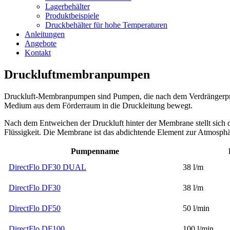
Lagerbehälter
Produktbeispiele
Druckbehälter für hohe Temperaturen
Anleitungen
Angebote
Kontakt
Druckluftmembranpumpen
Druckluft-Membranpumpen sind Pumpen, die nach dem Verdrängerprin
Medium aus dem Förderraum in die Druckleitung bewegt.
Nach dem Entweichen der Druckluft hinter der Membrane stellt sich
Flüssigkeit. Die Membrane ist das abdichtende Element zur Atmosph
Pumpenname
DirectFlo DF30 DUAL
38 l/m
DirectFlo DF30
38 l/m
DirectFlo DF50
50 l/min
DirectFlo DF100
100 l/min