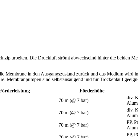
zip arbeiten. Die Druckluft strömt abwechselnd hinter die beiden M
 die Membrane in den Ausgangszustand zurück und das Medium wird in 
äre. Membranpumpen sind selbstansaugend und für Trockenlauf geeigne
Förderleistung
Förderhöhe
div. 
70 m (@ 7 bar)
Alumi
div. 
70 m (@ 7 bar)
Alumi
PP, 
70 m (@ 7 bar)
Alumi
PP, 
70 m (@ 7 bar)