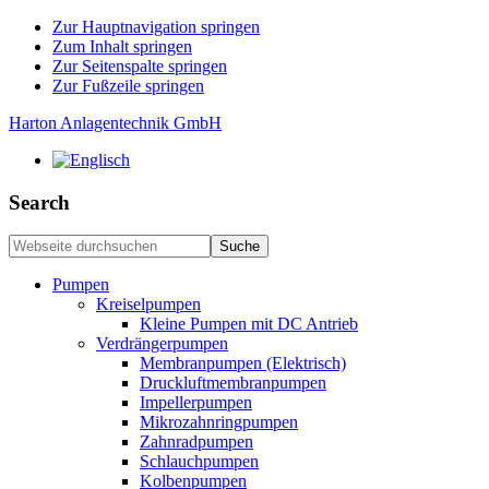
Zur Hauptnavigation springen
Zum Inhalt springen
Zur Seitenspalte springen
Zur Fußzeile springen
Harton Anlagentechnik GmbH
Search
Webseite
durchsuchen
Pumpen
Kreiselpumpen
Kleine Pumpen mit DC Antrieb
Verdrängerpumpen
Membranpumpen (Elektrisch)
Druckluftmembranpumpen
Impellerpumpen
Mikrozahnringpumpen
Zahnradpumpen
Schlauchpumpen
Kolbenpumpen