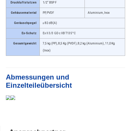
Druckluftstutzen
1/2“ BSP F
Gehäusematerial
PP, PVDF
Aluminium, Inox
Geräuschpegel
≤ 82 dB(A)
Ex-Schutz
Ex II 3/3 GD c IIB T135°C
Gesamtgewicht
7,5 kg (PP), 8,5 Kg (PVDF), 8,2 kg (Aluminium), 11,0 Kg
(Inox)
Abmessungen und
Einzelteileübersicht
Seitenspalte