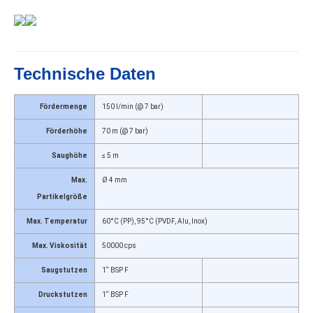
Technische Daten
Fördermenge
150 l/min (@ 7 bar)
Förderhöhe
70 m (@ 7 bar)
Saughöhe
≤ 5 m
Max.
Ø 4 mm
Partikelgröße
Max. Temperatur
60°C (PP), 95°C (PVDF, Alu, Inox)
Max. Viskosität
50000 cps
Saugstutzen
1“ BSP F
Druckstutzen
1“ BSP F