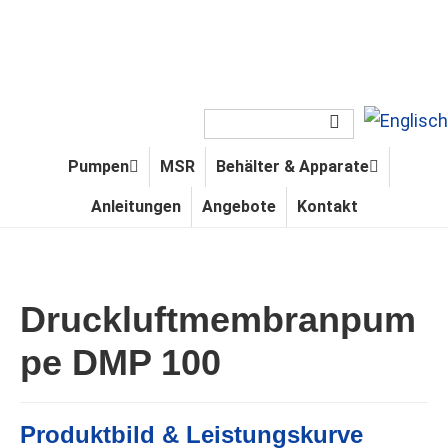
Zur
Zum
Zur
Zur
Hauptnavigation
Inhalt
Seitenspalte
Fußzeile
springen
springen
springen
springen
Webseite
durchsuchen
Pumpen
MSR
Behälter & Apparate
Anleitungen
Angebote
Kontakt
Druckluftmembranpum
pe DMP 100
Produktbild & Leistungskurve