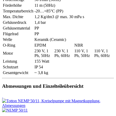
Förderhöhe
11 m (50Hz)
Temperaturbereich
-20…+85°C (PP)
Max. Dichte
1,2 Kg/dm3 @ max. 30 mPa s
Gehäusedruck
1,4 bar
Gehäusematerial
PP
Flügelrad
PP
Welle
Keramik (Ceramic)
O-Ring
EPDM
NBR
230 V, 1
230 V, 1
110 V, 1
110 V, 1
Motor
Ph, 50Hz
Ph, 60Hz
Ph, 50Hz
Ph, 60Hz
Leistung
155 Watt
Schutzart
IP 54
Gesamtgewicht
~ 3,8 kg
Abmessungen und Einzelteileübersicht