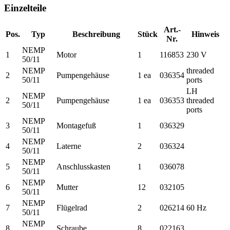
Einzelteile
Art.-
Pos.
Typ
Beschreibung
Stück
Hinweis
Nr.
NEMP
1
Motor
1
116853
230 V
50/11
NEMP
threaded
2
Pumpengehäuse
1 ea
036354
50/11
ports
LH
NEMP
2
Pumpengehäuse
1 ea
036353
threaded
50/11
ports
NEMP
3
Montagefuß
1
036329
50/11
NEMP
4
Laterne
2
036324
50/11
NEMP
5
Anschlusskasten
1
036078
50/11
NEMP
6
Mutter
12
032105
50/11
NEMP
7
Flügelrad
2
026214
60 Hz
50/11
NEMP
8
Schraube
8
022163