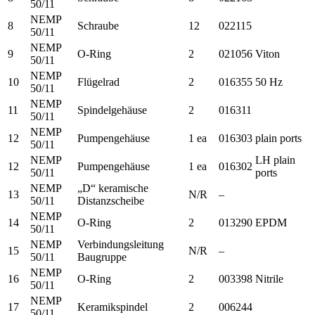
50/11
NEMP
8
Schraube
12
022115
50/11
NEMP
9
O-Ring
2
021056
Viton
50/11
NEMP
10
Flügelrad
2
016355
50 Hz
50/11
NEMP
11
Spindelgehäuse
2
016311
50/11
NEMP
12
Pumpengehäuse
1 ea
016303
plain ports
50/11
NEMP
LH plain
12
Pumpengehäuse
1 ea
016302
50/11
ports
NEMP
„D“ keramische
13
N/R
–
50/11
Distanzscheibe
NEMP
14
O-Ring
2
013290
EPDM
50/11
NEMP
Verbindungsleitung
15
N/R
–
50/11
Baugruppe
NEMP
16
O-Ring
2
003398
Nitrile
50/11
NEMP
17
Keramikspindel
2
006244
50/11