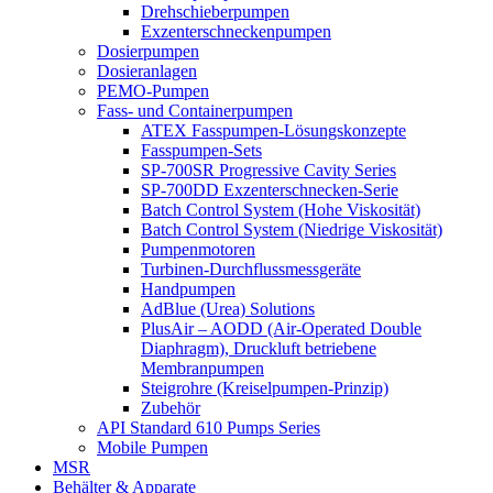
Drehschieberpumpen
Exzenterschneckenpumpen
Dosierpumpen
Dosieranlagen
PEMO-Pumpen
Fass- und Containerpumpen
ATEX Fasspumpen-Lösungskonzepte
Fasspumpen-Sets
SP-700SR Progressive Cavity Series
SP-700DD Exzenterschnecken-Serie
Batch Control System (Hohe Viskosität)
Batch Control System (Niedrige Viskosität)
Pumpenmotoren
Turbinen-Durchflussmessgeräte
Handpumpen
AdBlue (Urea) Solutions
PlusAir – AODD (Air-Operated Double
Diaphragm), Druckluft betriebene
Membranpumpen
Steigrohre (Kreiselpumpen-Prinzip)
Zubehör
API Standard 610 Pumps Series
Mobile Pumpen
MSR
Behälter & Apparate