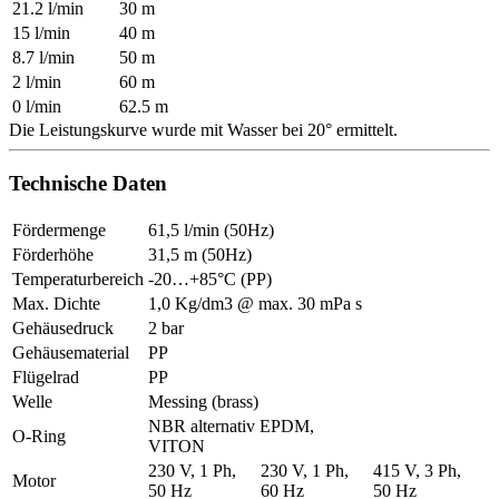
21.2 l/min
30 m
15 l/min
40 m
8.7 l/min
50 m
2 l/min
60 m
0 l/min
62.5 m
Die Leistungskurve wurde mit Wasser bei 20° ermittelt.
Technische Daten
Fördermenge
61,5 l/min (50Hz)
Förderhöhe
31,5 m (50Hz)
Temperaturbereich
-20…+85°C (PP)
Max. Dichte
1,0 Kg/dm3 @ max. 30 mPa s
Gehäusedruck
2 bar
Gehäusematerial
PP
Flügelrad
PP
Welle
Messing (brass)
NBR alternativ EPDM,
O-Ring
VITON
230 V, 1 Ph,
230 V, 1 Ph,
415 V, 3 Ph,
Motor
50 Hz
60 Hz
50 Hz