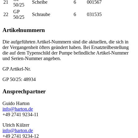
21
Scheibe
6
001567
50/25
GP
22
Schraube
6
031535
50/25
Artikelnummern
Die aufgeführten Artikel-Nummern sind die aktuellen, die sich in
der Vergangenheit öfters geändert haben. Bei Ersatzteilbestellung
die auf dem Typenschild der Pumpe befindliche Artikel-Nummer
und Serien-Nummer angeben.
GP Artikel-Nr.
GP 50/25: 48934
Seitenspalte
Ansprechpartner
Guido Harton
info@harton.de
+49 2741 9234-11
Ulrich Külzer
info@harton.de
+49 2741 9234-12