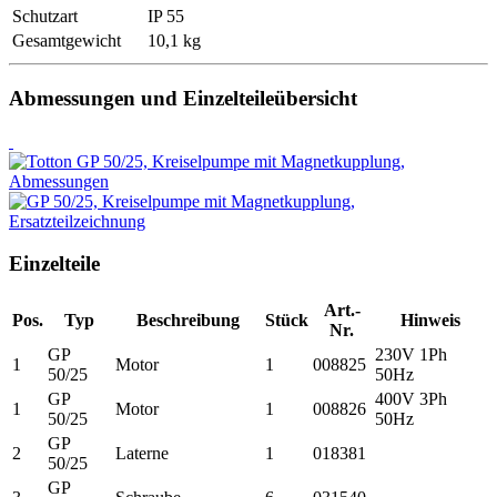
Schutzart
IP 55
Gesamtgewicht
10,1 kg
Abmessungen und Einzelteileübersicht
Einzelteile
Art.-
Pos.
Typ
Beschreibung
Stück
Hinweis
Nr.
GP
230V 1Ph
1
Motor
1
008825
50/25
50Hz
GP
400V 3Ph
1
Motor
1
008826
50/25
50Hz
GP
2
Laterne
1
018381
50/25
GP