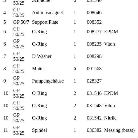
3
Schraube
6
031540
50/25
GP
4
Antriebsmagnet
1
008646
50/25
5
GP 50/7
Support Plate
1
008352
GP
6
O-Ring
1
008277
EPDM
50/25
GP
6
O-Ring
1
008235
Viton
50/25
GP
7
D Washer
1
008298
50/25
GP
8
Mutter
6
001568
50/25
GP
9
Pumpengehäuse
1
028327
50/25
GP
10
O-Ring
2
031546
EPDM
50/25
GP
10
O-Ring
2
031548
Viton
50/25
GP
10
O-Ring
2
031542
Nitrile
50/25
GP
11
Spindel
1
036382
Messing (brass)
50/25