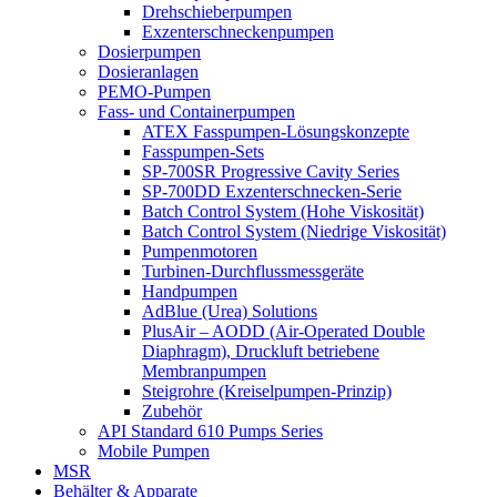
Drehschieberpumpen
Exzenterschneckenpumpen
Dosierpumpen
Dosieranlagen
PEMO-Pumpen
Fass- und Containerpumpen
ATEX Fasspumpen-Lösungskonzepte
Fasspumpen-Sets
SP-700SR Progressive Cavity Series
SP-700DD Exzenterschnecken-Serie
Batch Control System (Hohe Viskosität)
Batch Control System (Niedrige Viskosität)
Pumpenmotoren
Turbinen-Durchflussmessgeräte
Handpumpen
AdBlue (Urea) Solutions
PlusAir – AODD (Air-Operated Double
Diaphragm), Druckluft betriebene
Membranpumpen
Steigrohre (Kreiselpumpen-Prinzip)
Zubehör
API Standard 610 Pumps Series
Mobile Pumpen
MSR
Behälter & Apparate