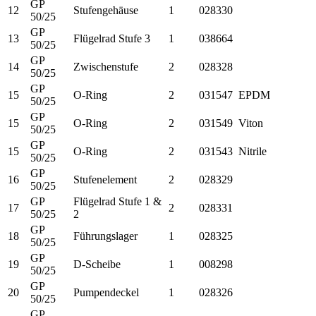
GP
12
Stufengehäuse
1
028330
50/25
GP
13
Flügelrad Stufe 3
1
038664
50/25
GP
14
Zwischenstufe
2
028328
50/25
GP
15
O-Ring
2
031547
EPDM
50/25
GP
15
O-Ring
2
031549
Viton
50/25
GP
15
O-Ring
2
031543
Nitrile
50/25
GP
16
Stufenelement
2
028329
50/25
GP
Flügelrad Stufe 1 &
17
2
028331
50/25
2
GP
18
Führungslager
1
028325
50/25
GP
19
D-Scheibe
1
008298
50/25
GP
20
Pumpendeckel
1
028326
50/25
GP