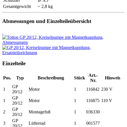
Schutzart
IP X5
Gesamtgewicht
~ 2,8 kg
Abmessungen und Einzelteileübersicht
Einzelteile
Art.-
Pos.
Typ
Beschreibung
Stück
Hinweis
Nr.
GP
1
Motor
1
116842
230 V
20/12
GP
1
Motor
1
116875
110 V
20/12
GP
2
Montagefuß
1
036330
20/12
GP
3
Lüfterrad
1
001577
20/12