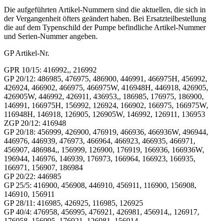
Die aufgeführten Artikel-Nummern sind die aktuellen, die sich in
der Vergangenheit öfters geändert haben. Bei Ersatzteilbestellung
die auf dem Typenschild der Pumpe befindliche Artikel-Nummer
und Serien-Nummer angeben.
GP Artikel-Nr.
GPR 10/15: 416992,, 216992
GP 20/12: 486985, 476975, 486900, 446991, 466975H, 456992,
426924, 466902, 466975, 466975W, 416948H, 446918, 426905,
426905W, 446992, 426911, 436953,, 186985, 176975, 186900,
146991, 166975H, 156992, 126924, 166902, 166975, 166975W,
116948H, 146918, 126905, 126905W, 146992, 126911, 136953
ZGP 20/12: 416948
GP 20/18: 456999, 426900, 476919, 466936, 466936W, 496944,
446976, 446939, 476973, 466964, 466923, 466935, 466971,
456907, 486984,, 156999, 126900, 176919, 166936, 166936W,
196944, 146976, 146939, 176973, 166964, 166923, 166935,
166971, 156907, 186984
GP 20/22: 446985
GP 25/5: 416900, 456908, 446910, 456911, 116900, 156908,
146910, 156911
GP 28/11: 416985, 426925, 116985, 126925
GP 40/4: 476958, 456995, 476921, 426981, 456914,, 126917,
176958, 156995, 176921, 126981, 156914