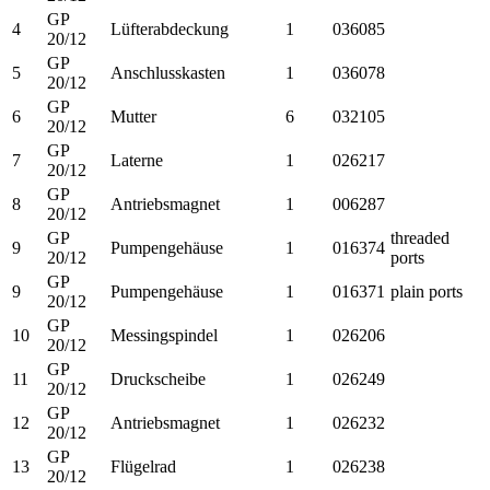
GP
4
Lüfterabdeckung
1
036085
20/12
GP
5
Anschlusskasten
1
036078
20/12
GP
6
Mutter
6
032105
20/12
GP
7
Laterne
1
026217
20/12
GP
8
Antriebsmagnet
1
006287
20/12
GP
threaded
9
Pumpengehäuse
1
016374
20/12
ports
GP
9
Pumpengehäuse
1
016371
plain ports
20/12
GP
10
Messingspindel
1
026206
20/12
GP
11
Druckscheibe
1
026249
20/12
GP
12
Antriebsmagnet
1
026232
20/12
GP
13
Flügelrad
1
026238
20/12