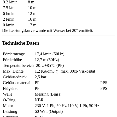
9.2 l/min
8 m
7.5 l/min
10 m
6 l/min
12 m
2 l/min
16 m
0 l/min
17 m
Die Leistungskurve wurde mit Wasser bei 20° ermittelt.
Technische Daten
Fördermenge
17,4 l/min (50Hz)
Förderhöhe
12,7 m (50Hz)
Temperaturbereich
-20…+85°C (PP)
Max. Dichte
1,2 Kg/dm3 @ max. 30cp Viskosität
Gehäusedruck
2,5 bar
Gehäusematerial
PP
PPS
Flügelrad
PP
PPS
Welle
Messing (Brass)
O-Ring
NBR
Motor
230 V, 1 Ph, 50 Hz
110 V, 1 Ph, 50 Hz
Leistung
60 Watt (Output)