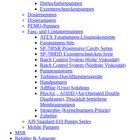
Drehschieberpumpen
Exzenterschneckenpumpen
Dosierpumpen
Dosieranlagen
PEMO-Pumpen
Fass- und Containerpumpen
ATEX Fasspumpen-Lösungskonzepte
Fasspumpen-Sets
SP-700SR Progressive Cavity Series
SP-700DD Exzenterschnecken-Serie
Batch Control System (Hohe Viskosität)
Batch Control System (Niedrige Viskosität)
Pumpenmotoren
Turbinen-Durchflussmessgeräte
Handpumpen
AdBlue (Urea) Solutions
PlusAir – AODD (Air-Operated Double
Diaphragm), Druckluft betriebene
Membranpumpen
Steigrohre (Kreiselpumpen-Prinzip)
Zubehör
API Standard 610 Pumps Series
Mobile Pumpen
MSR
Behälter & Apparate