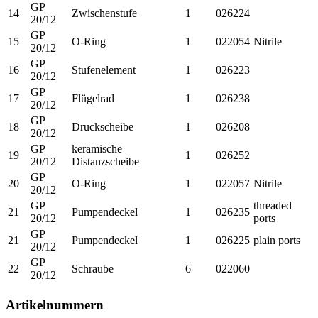
GP
14
Zwischenstufe
1
026224
20/12
GP
15
O-Ring
1
022054
Nitrile
20/12
GP
16
Stufenelement
1
026223
20/12
GP
17
Flügelrad
1
026238
20/12
GP
18
Druckscheibe
1
026208
20/12
GP
keramische
19
1
026252
20/12
Distanzscheibe
GP
20
O-Ring
1
022057
Nitrile
20/12
GP
threaded
21
Pumpendeckel
1
026235
20/12
ports
GP
21
Pumpendeckel
1
026225
plain ports
20/12
GP
22
Schraube
6
022060
20/12
Artikelnummern